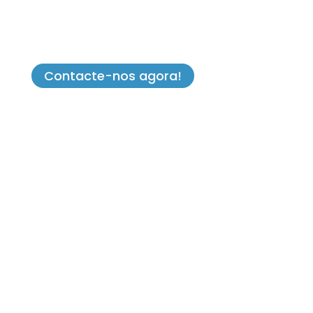
Contacte-nos agora!
Job Impulse Portugal
Tel (+351) 223 200 124
(Chamada para a rede fixa nacional)