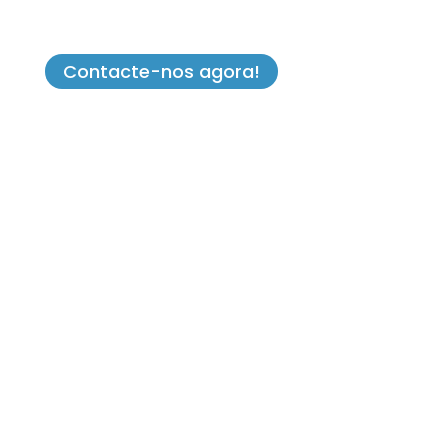
Contacte-nos agora!
Job Impulse Portugal
Tel (+351) 223 200 124
(Chamada para a rede fixa nacional)