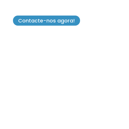
Contacte-nos agora!
Job Impulse Portugal
Tel (+351) 223 200 124
(Chamada para a rede fixa nacional)