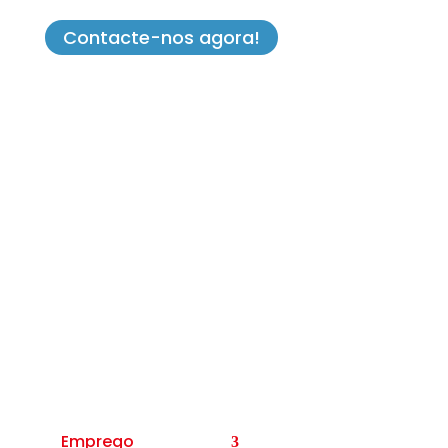
Contacte-nos agora!
Job Impulse Portugal
Tel (+351) 223 200 124
(Chamada para a rede fixa nacional)
Emprego