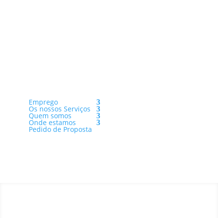
Job Impulse Portugal
Tel (+351) 223 200 124
(Chamada para a rede fixa nacional)
Emprego
Os nossos Serviços
Quem somos
Onde estamos
Pedido de Proposta