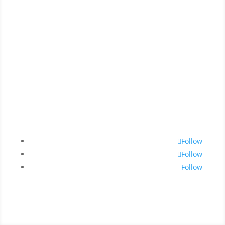
Política de Privacidade e Proteção
de Dados Pessoais
Regime Geral da Prevenção da
Corrupção
Política de Cookies
Follow
Follow
Follow